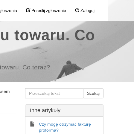
głoszenia
Prześlij zgłoszenie
Zaloguj
u towaru. Co
owaru. Co teraz?
tusem
Inne artykuły
Czy mogę otrzymać fakturę
proforma?