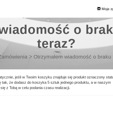
Moje z
wiadomość o brak
teraz?
Zamówienia
>
Otrzymałem wiadomość o braku t
ycznie, jeśli w Twoim koszyku znajduje się produkt oznaczony sta
 tak, że dodasz do koszyka 5 sztuk jednego produktu
, a w naszym
ię z Tobą w celu podania czasu realizacji.