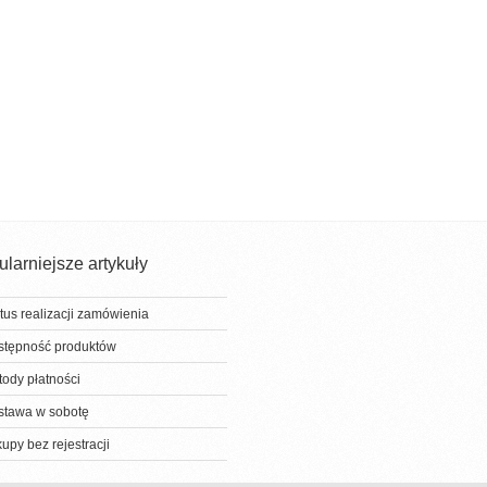
larniejsze artykuły
tus realizacji zamówienia
stępność produktów
ody płatności
stawa w sobotę
upy bez rejestracji