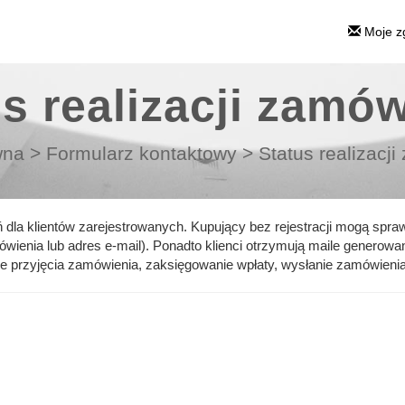
Moje z
s realizacji zamó
wna
>
Formularz kontaktowy
>
Status realizacj
 dla klientów zarejestrowanych. Kupujący bez rejestracji mogą spra
ienia lub adres e-mail). Ponadto klienci otrzymują maile generowa
ie przyjęcia zamówienia, zaksięgowanie wpłaty, wysłanie zamów
ieni