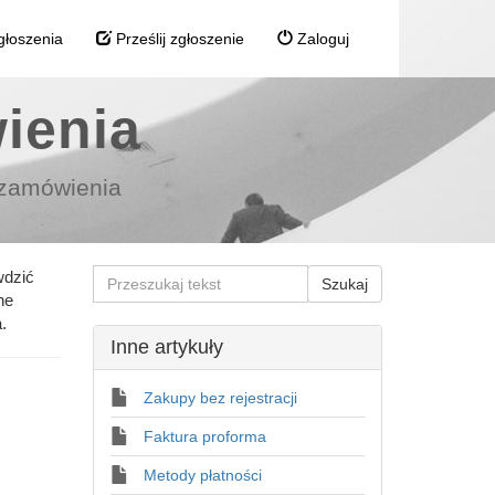
głoszenia
Prześlij zgłoszenie
Zaloguj
wienia
i zamówienia
wdzić
ne
a.
Inne artykuły
Zakupy bez rejestracji
Faktura proforma
Metody płatności