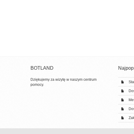
BOTLAND
Najpopu
Dziękujemy za wizytę w naszym centrum
Sta
pomocy.
Do
Met
Do
Zak