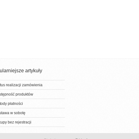
larniejsze artykuły
tus realizacji zamówienia
stępność produktów
ody płatności
stawa w sobotę
upy bez rejestracji