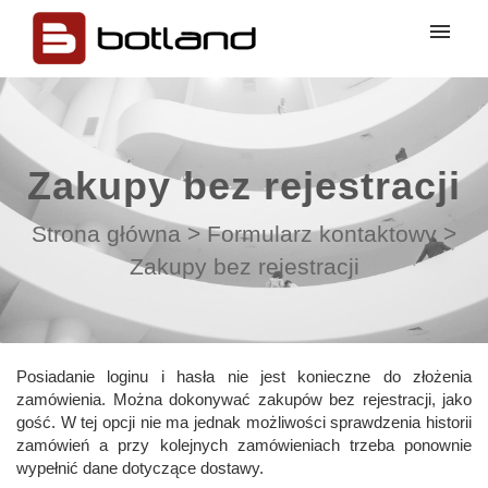
Moje zgłoszenia
Prześlij zgłoszenie
Zakupy bez rejestracji
Zaloguj
Strona główna
>
Formularz kontaktowy
>
Zakupy bez rejestracji
Posiadanie loginu i hasła nie jest konieczne do złożenia
zamówienia. Można dokonywać zakupów bez rejestracji, jako
gość. W tej opcji nie ma jednak możliwości sprawdzenia historii
zamówień a przy kolejnych zamówieniach trzeba ponownie
wypełnić dane dotyczące dostawy.